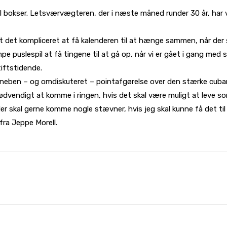
el bokser. Letsværvægteren, der i næste måned runder 30 år, har val
rt det kompliceret at få kalenderen til at hænge sammen, når der 
e puslespil at få tingene til at gå op, når vi er gået i gang med
Stiftstidende.
neben – og omdiskuteret – pointafgørelse over den stærke cubane
ødvendigt at komme i ringen, hvis det skal være muligt at leve s
 der skal gerne komme nogle stævner, hvis jeg skal kunne få det 
 fra Jeppe Morell.
WhatsApp