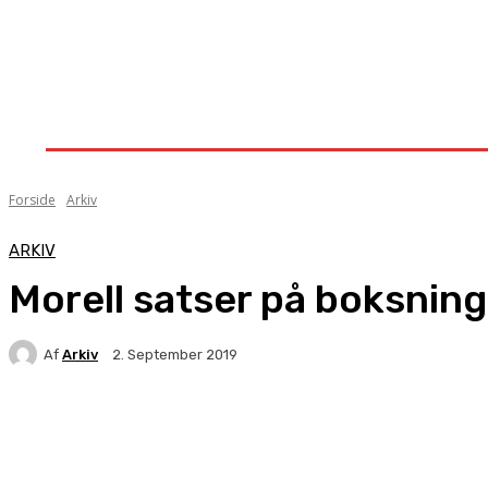
Forside
Nyheder
Stævner
Om Knock-Out
Forside
Arkiv
ARKIV
Morell satser på boksnin
Af
Arkiv
2. September 2019
Facebook
X
Pinterest
WhatsApp