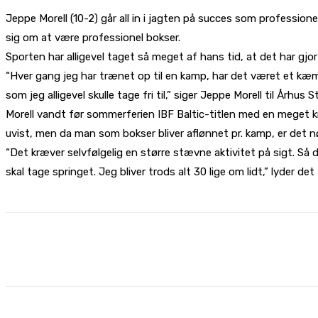
Jeppe Morell (10-2) går all in i jagten på succes som profession
sig om at være professionel bokser.
Sporten har alligevel taget så meget af hans tid, at det har gjo
“Hver gang jeg har trænet op til en kamp, har det været et kæmp
som jeg alligevel skulle tage fri til,” siger Jeppe Morell til Århus 
Morell vandt før sommerferien IBF Baltic-titlen med en meget k
uvist, men da man som bokser bliver aflønnet pr. kamp, er det n
“Det kræver selvfølgelig en større stævne aktivitet på sigt. Så
skal tage springet. Jeg bliver trods alt 30 lige om lidt,” lyder det
Share
Facebook
X
Pinterest