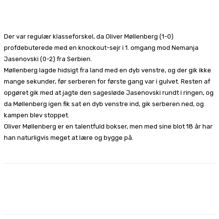
Facebook
X
Pinterest
WhatsApp
Der var regulær klasseforskel, da Oliver Møllenberg (1-0)
profdebuterede med en knockout-sejr i 1. omgang mod Nemanja
Jasenovski (0-2) fra Serbien.
Møllenberg lagde hidsigt fra land med en dyb venstre, og der gik ikke
mange sekunder, før serberen for første gang var i gulvet. Resten af
opgøret gik med at jagte den sagesløde Jasenovski rundt i ringen, og
da Møllenberg igen fik sat en dyb venstre ind, gik serberen ned, og
kampen blev stoppet.
Oliver Møllenberg er en talentfuld bokser, men med sine blot 18 år har
han naturligvis meget at lære og bygge på.
Facebook
X
Pinterest
WhatsApp