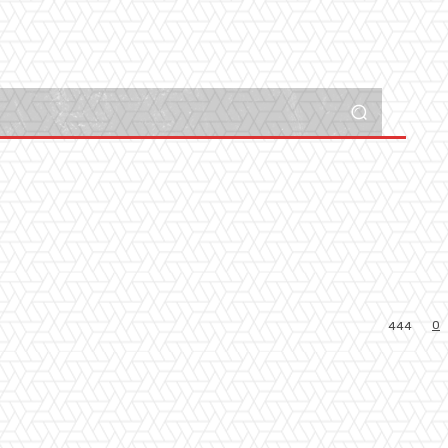
0
444