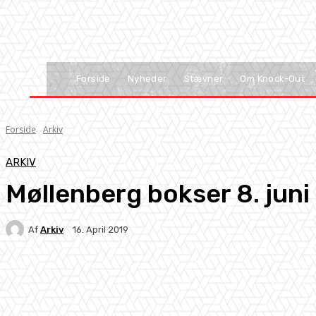
Forside
Nyheder
Stævner
Om Knock-Out
Forside
Arkiv
ARKIV
Møllenberg bokser 8. juni
Af
Arkiv
16. April 2019
Facebook
X
Pinterest
WhatsApp