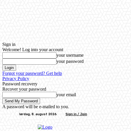
Sign in
Welcome! Log into your account
your username
your password
Forgot your password? Get help
Privacy Policy
Password recovery
Recover your password
your email
A password will be e-mailed to you.
lørdag, 8. august 2026
Sign in / Join