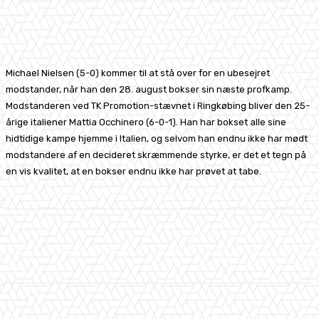
Facebook
X
Pinterest
WhatsApp
Michael Nielsen (5-0) kommer til at stå over for en ubesejret
modstander, når han den 28. august bokser sin næste profkamp.
Modstanderen ved TK Promotion-stævnet i Ringkøbing bliver den 25-
årige italiener Mattia Occhinero (6-0-1). Han har bokset alle sine
hidtidige kampe hjemme i Italien, og selvom han endnu ikke har mødt
modstandere af en decideret skræmmende styrke, er det et tegn på
en vis kvalitet, at en bokser endnu ikke har prøvet at tabe.
Facebook
X
Pinterest
WhatsApp