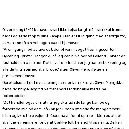
Facebook
X
Pinterest
WhatsApp
Oliver meng (6-0) behøver snart ikke rejse langt, når han skal træne
hårdt og seriøst op til sine kampe. Han er i fuld gang med at sørge for,
at han kan få sin helt egen base i hjembyen.
“Vi er i gang med at lave det, der bliver mit eget træningscenter i
Nykøbing Falster. Det gør vi, så jeg kan blive her på Lolland-Falster og
fastholde en base her. Det bliver et sted, hvor jeg har en boksering og
alle de ting, som jeg skal bruge,” siger Oliver Meng ifølge en
pressemeddelelse.
Oprettelsen af det nye træningscenter kan sikre, at Oliver Meng ikke
behøver bruge lang tid på transport i forbindelse med sine
forberedelser.
“Det handler også om, at når jeg skal ud i de lange kampe og
forberede mig på dem, så kan jeg undgå at sidde for mange timer i
bilen og køre hele vejen til København for at sparre. Idéen er, at det
skal være nemmere for os at trække folk herned til sparring. De kan
eksempelvis bo hos mig i de perioder, hvor vi skal sparre, og så har vi