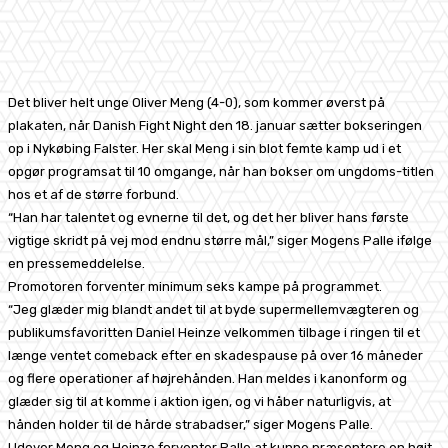
Facebook
X
Pinterest
WhatsApp
Det bliver helt unge Oliver Meng (4-0), som kommer øverst på
plakaten, når Danish Fight Night den 18. januar sætter bokseringen
op i Nykøbing Falster. Her skal Meng i sin blot femte kamp ud i et
opgør programsat til 10 omgange, når han bokser om ungdoms-titlen
hos et af de større forbund.
“Han har talentet og evnerne til det, og det her bliver hans første
vigtige skridt på vej mod endnu større mål,” siger Mogens Palle ifølge
en pressemeddelelse.
Promotoren forventer minimum seks kampe på programmet.
“Jeg glæder mig blandt andet til at byde supermellemvægteren og
publikumsfavoritten Daniel Heinze velkommen tilbage i ringen til et
længe ventet comeback efter en skadespause på over 16 måneder
og flere operationer af højrehånden. Han meldes i kanonform og
glæder sig til at komme i aktion igen, og vi håber naturligvis, at
hånden holder til de hårde strabadser,” siger Mogens Palle.
Udover Meng og Heinze forventer Palle at kunne præsentere en højt