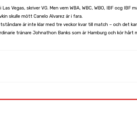
aj i Las Vegas, skriver VG. Men vem WBA, WBC, WBO, IBF ocg IBF m
n skulle mött Canelo Alvarez är i fara.
åndare är inte klar med tre veckor kvar till match – och det kan le
ordinarie tränare Johnathon Banks som är Hamburg och kör hårt 
WhatsApp