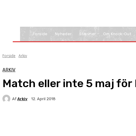
Forside
Nyheder
Stævner
Om Knock-Out
Forside
Arkiv
ARKIV
Match eller inte 5 maj fö
Af
Arkiv
12. April 2018
Facebook
X
Pinterest
WhatsApp