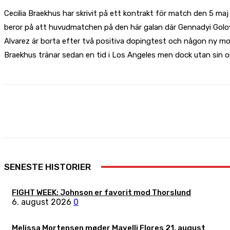
Cecilia Braekhus har skrivit på ett kontrakt för match den 5 m
beror på att huvudmatchen på den här galan där Gennadyi Golovki
Alvarez är borta efter två positiva dopingtest och någon ny motst
Braekhus tränar sedan en tid i Los Angeles men dock utan sin 
Share
Facebook
X
Pinterest
SENESTE HISTORIER
FIGHT WEEK: Johnson er favorit mod Thorslund
6. august 2026
0
Melissa Mortensen møder Mayelli Flores 21. august