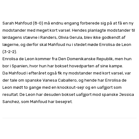
Facebook
X
Pinterest
WhatsApp
Sarah Mahfoud (8-0) må endnu engang forberede sig på at få en ny
modstander med meget kort varsel. Hendes planlagte modstander til
lørdagens stævne i Randers, Olivia Gerula, blev ikke godkendt af
lægerne, og derfor skal Mahfoud nu i stedet møde Enrolisa de Leon
(3-2-2).
Enrolisa de Leon kommer fra Den Domenikanske Republik, men hun
bor i Spanien, hvor hun har bokset hovedparten af sine kampe.
Da Mahfoud i efteråret også fik ny modstander med kort varsel, var
der tale om spanske Vanesa Caballero, og hende har Enrolisa de
Leon mødt to gange med en knockout-sejr og en uafgjort som
resultat. De Leon har desuden bokset uafgjort mod spanske Jessica
Sanchez, som Mahfoud har besejret.
Facebook
X
Pinterest
WhatsApp