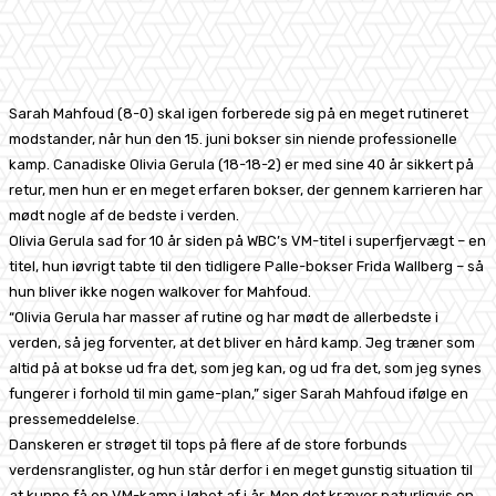
Facebook
X
Pinterest
WhatsApp
Sarah Mahfoud (8-0) skal igen forberede sig på en meget rutineret
modstander, når hun den 15. juni bokser sin niende professionelle
kamp. Canadiske Olivia Gerula (18-18-2) er med sine 40 år sikkert på
retur, men hun er en meget erfaren bokser, der gennem karrieren har
mødt nogle af de bedste i verden.
Olivia Gerula sad for 10 år siden på WBC’s VM-titel i superfjervægt – en
titel, hun iøvrigt tabte til den tidligere Palle-bokser Frida Wallberg – så
hun bliver ikke nogen walkover for Mahfoud.
“Olivia Gerula har masser af rutine og har mødt de allerbedste i
verden, så jeg forventer, at det bliver en hård kamp. Jeg træner som
altid på at bokse ud fra det, som jeg kan, og ud fra det, som jeg synes
fungerer i forhold til min game-plan,” siger Sarah Mahfoud ifølge en
pressemeddelelse.
Danskeren er strøget til tops på flere af de store forbunds
verdensranglister, og hun står derfor i en meget gunstig situation til
at kunne få en VM-kamp i løbet af i år. Men det kræver naturligvis en