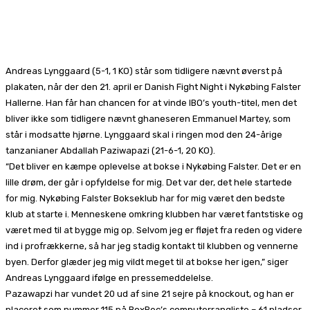
Facebook
X
Pinterest
WhatsApp
Andreas Lynggaard (5-1, 1 KO) står som tidligere nævnt øverst på
plakaten, når der den 21. april er Danish Fight Night i Nykøbing Falster
Hallerne. Han får han chancen for at vinde IBO’s youth-titel, men det
bliver ikke som tidligere nævnt ghaneseren Emmanuel Martey, som
står i modsatte hjørne. Lynggaard skal i ringen mod den 24-årige
tanzanianer Abdallah Paziwapazi (21-6-1, 20 KO).
“Det bliver en kæmpe oplevelse at bokse i Nykøbing Falster. Det er en
lille drøm, der går i opfyldelse for mig. Det var der, det hele startede
for mig. Nykøbing Falster Bokseklub har for mig været den bedste
klub at starte i. Menneskene omkring klubben har været fantstiske og
været med til at bygge mig op. Selvom jeg er fløjet fra reden og videre
ind i profrækkerne, så har jeg stadig kontakt til klubben og vennerne
byen. Derfor glæder jeg mig vildt meget til at bokse her igen,” siger
Andreas Lynggaard ifølge en pressemeddelelse.
Pazawapzi har vundet 20 ud af sine 21 sejre på knockout, og han er
placeret som nummer 115 på BoxRec’s computerrangliste – 61 pladser