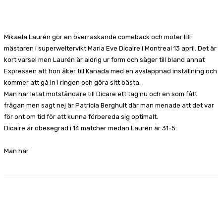
Facebook
X
Pinterest
WhatsApp
Mikaela Laurén gör en överraskande comeback och möter IBF
mästaren i superweltervikt Maria Eve Dicaire i Montreal 13 april. Det är
kort varsel men Laurén är aldrig ur form och säger till bland annat
Expressen att hon åker till Kanada med en avslappnad inställning och
kommer att gå in i ringen och göra sitt bästa.
Man har letat motståndare till Dicare ett tag nu och en som fått
frågan men sagt nej är Patricia Berghult där man menade att det var
för ont om tid för att kunna förbereda sig optimalt.
Dicaire är obesegrad i 14 matcher medan Laurén är 31-5.
Man har
Facebook
X
Pinterest
WhatsApp