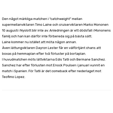
Facebook
X
Pinterest
WhatsApp
Den något märkliga matchen i “catchweight” mellan
supermellanviktaren Timo Laine och cruiserviktaren Marko Mononen
10 augusti i Nyslott blir inte av. Anledningen är ett dödsfall i Mononens
familj och han kan därför inte förbereda sig på bästa sätt.
Laine kommer nu istället att möta någon annan.
Även lättungviktaren Dayron Lester får en välförtjänt chans att
boxas på hemmaplan efter två förluster på bortaplan.
I huvudmatchen möts lättviktarna Edis Tatli och Bermane Sanchez.
Sanchez har efter förlusten mot Enock Poulsen i januari vunnit en
match i Spanien. För Tatli är det comeback efter nederlaget mot
Teofimo Lopez.
Facebook
X
Pinterest
WhatsApp