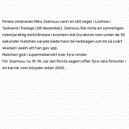
Facebook
X
Pinterest
WhatsApp
Finske veteranen Mika Joensuu vann en lätt seger i Lüchow i
Tyskland i fredags (28 december). Joensuu fick möta en synnerligen
nybörjaraktig motståndare i bosniern Adi Durakovic som under de 30
sekunder matchen varade både hann bli nedslagen och bli så svårt
skadad i axeln att han gav upp.
Matchen gick i supermellanvikt över fyra ronder.
För Joensuu, nu 15-10, var det första segern efter fyra raka förluster i
en karriär som började redan 2005..
Facebook
X
Pinterest
WhatsApp