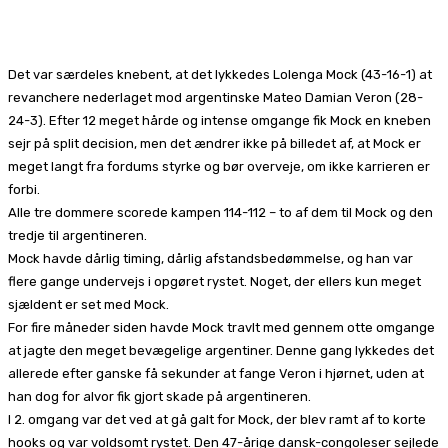
Facebook
X
Pinterest
WhatsApp
Det var særdeles knebent, at det lykkedes Lolenga Mock (43-16-1) at
revanchere nederlaget mod argentinske Mateo Damian Veron (28-
24-3). Efter 12 meget hårde og intense omgange fik Mock en kneben
sejr på split decision, men det ændrer ikke på billedet af, at Mock er
meget langt fra fordums styrke og bør overveje, om ikke karrieren er
forbi.
Alle tre dommere scorede kampen 114-112 – to af dem til Mock og den
tredje til argentineren.
Mock havde dårlig timing, dårlig afstandsbedømmelse, og han var
flere gange undervejs i opgøret rystet. Noget, der ellers kun meget
sjældent er set med Mock.
For fire måneder siden havde Mock travlt med gennem otte omgange
at jagte den meget bevægelige argentiner. Denne gang lykkedes det
allerede efter ganske få sekunder at fange Veron i hjørnet, uden at
han dog for alvor fik gjort skade på argentineren.
I 2. omgang var det ved at gå galt for Mock, der blev ramt af to korte
hooks og var voldsomt rystet. Den 47-årige dansk-congoleser sejlede