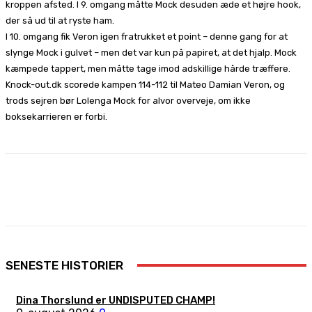
kroppen afsted. I 9. omgang måtte Mock desuden æde et højre hook,
der så ud til at ryste ham.
I 10. omgang fik Veron igen fratrukket et point – denne gang for at
slynge Mock i gulvet – men det var kun på papiret, at det hjalp. Mock
kæmpede tappert, men måtte tage imod adskillige hårde træffere.
Knock-out.dk scorede kampen 114-112 til Mateo Damian Veron, og
trods sejren bør Lolenga Mock for alvor overveje, om ikke
boksekarrieren er forbi.
Facebook
X
Pinterest
WhatsApp
SENESTE HISTORIER
Dina Thorslund er UNDISPUTED CHAMP!