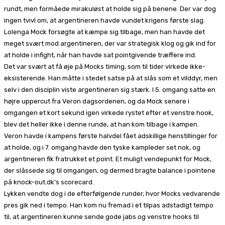
rundt, men formåede mirakuløst at holde sig på benene. Der var dog
ingen tvivl om, at argentineren havde vundet krigens første slag.
Lolenga Mock forsøgte at kæmpe sig tilbage, men han havde det
meget svært mod argentineren, der var strategisk klog og gik ind for
at holde i infight, når han havde sat pointgivende træffere ind.
Det var svært at få øje på Mocks timing, som til tider virkede ikke-
eksisterende. Han måtte i stedet satse på at slås som et vilddyr, men
selv i den disciplin viste argentineren sig stærk. I 5. omgang satte en
højre uppercut fra Veron dagsordenen, og da Mock senere i
omgangen et kort sekund igen virkede rystet efter et venstre hook,
blev det heller ikke i denne runde, at han kom tilbage i kampen.
Veron havde i kampens første halvdel fået adskillige henstillinger for
at holde, og i 7. omgang havde den tyske kampleder set nok, og
argentineren fik fratrukket et point. Et muligt vendepunkt for Mock,
der slåssede sig til omgangen, og dermed bragte balance i pointene
på knock-out.dk’s scorecard.
Lykken vendte dog i de efterfølgende runder, hvor Mocks vedvarende
pres gik ned i tempo. Han kom nu fremad i et tilpas adstadigt tempo
til, at argentineren kunne sende gode jabs og venstre hooks til