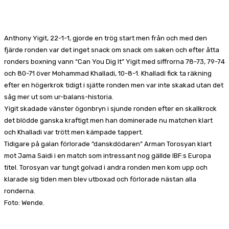
Facebook
X
Pinterest
WhatsApp
Anthony Yigit, 22-1-1, gjorde en trög start men från och med den
fjärde ronden var det inget snack om snack om saken och efter åtta
ronders boxning vann “Can You Dig It” Yigit med siffrorna 78-73, 79-74
och 80-71 över Mohammad Khalladi, 10-8-1. Khalladi fick ta räkning
efter en högerkrok tidigt i sjätte ronden men var inte skakad utan det
såg mer ut som ur-balans-historia.
Yigit skadade vänster ögonbryn i sjunde ronden efter en skallkrock
det blödde ganska kraftigt men han dominerade nu matchen klart
och Khalladi var trött men kämpade tappert.
Tidigare på galan förlorade “danskdödaren” Arman Torosyan klart
mot Jama Saidi i en match som intressant nog gällde IBF:s Europa
titel. Torosyan var tungt golvad i andra ronden men kom upp och
klarade sig tiden men blev utboxad och förlorade nästan alla
ronderna.
Foto: Wende.