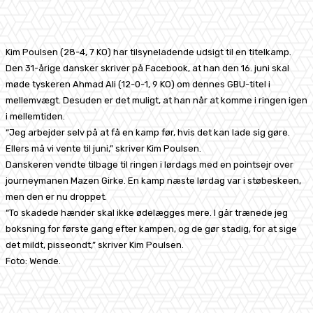
Facebook
X
Pinterest
WhatsApp
Kim Poulsen (28-4, 7 KO) har tilsyneladende udsigt til en titelkamp.
Den 31-årige dansker skriver på Facebook, at han den 16. juni skal
møde tyskeren Ahmad Ali (12-0-1, 9 KO) om dennes GBU-titel i
mellemvægt. Desuden er det muligt, at han når at komme i ringen igen
i mellemtiden.
“Jeg arbejder selv på at få en kamp før, hvis det kan lade sig gøre.
Ellers må vi vente til juni,” skriver Kim Poulsen.
Danskeren vendte tilbage til ringen i lørdags med en pointsejr over
journeymanen Mazen Girke. En kamp næste lørdag var i støbeskeen,
men den er nu droppet.
“To skadede hænder skal ikke ødelægges mere. I går trænede jeg
boksning for første gang efter kampen, og de gør stadig, for at sige
det mildt, pisseondt,” skriver Kim Poulsen.
Foto: Wende.