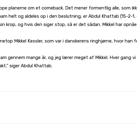
roppe planerne om et comeback. Det mener formentlig alle, som ikke
ham helt og aldeles op i den beslutning, er Abdul Khattab (15-2-1
l sin krop, og hvis den siger stop, så er det sådan. Mikkel har opn
netop Mikkel Kessler, som var i danskerens ringhjørne, hvor han 
l ham gennem mange år, og jeg lærer meget af Mikkel. Hver gang 
akt,” siger Abdul Khattab.
WhatsApp