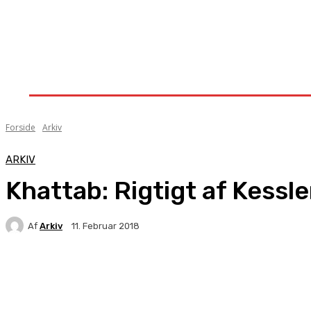
Forside
Nyheder
Stævner
Om Knock-Out
Forside
Arkiv
ARKIV
Khattab: Rigtigt af Kessle
Af
Arkiv
11. Februar 2018
Facebook
X
Pinterest
WhatsApp