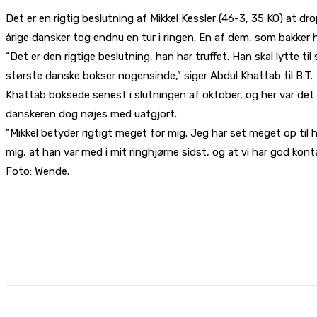
Det er en rigtig beslutning af Mikkel Kessler (46-3, 35 KO) at d
årige dansker tog endnu en tur i ringen. En af dem, som bakker 
“Det er den rigtige beslutning, han har truffet. Han skal lytte ti
største danske bokser nogensinde,” siger Abdul Khattab til B.T.
Khattab boksede senest i slutningen af oktober, og her var det 
danskeren dog nøjes med uafgjort.
“Mikkel betyder rigtigt meget for mig. Jeg har set meget op ti
mig, at han var med i mit ringhjørne sidst, og at vi har god kont
Foto: Wende.
Share
Facebook
X
Pinterest