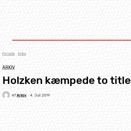
Forside
Nyheder
Stævner
Om Knock-Out
Forside
Arkiv
ARKIV
Holzken kæmpede to title
Af
Arkiv
4. Juli 2019
Facebook
X
Pinterest
WhatsApp