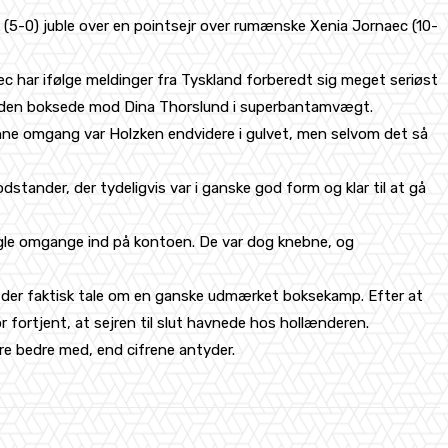
 (5-0) juble over en pointsejr over rumænske Xenia Jornaec (10-
ec har ifølge meldinger fra Tyskland forberedt sig meget seriøst
r siden boksede mod Dina Thorslund i superbantamvægt.
denne omgang var Holzken endvidere i gulvet, men selvom det så
ander, der tydeligvis var i ganske god form og klar til at gå
nogle omgange ind på kontoen. De var dog knebne, og
r der faktisk tale om en ganske udmærket boksekamp. Efter at
ortjent, at sejren til slut havnede hos hollænderen.
re bedre med, end cifrene antyder.