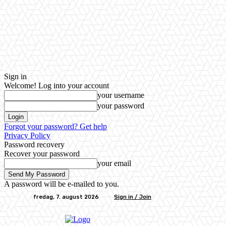
Sign in
Welcome! Log into your account
your username
your password
Forgot your password? Get help
Privacy Policy
Password recovery
Recover your password
your email
A password will be e-mailed to you.
fredag, 7. august 2026
Sign in / Join