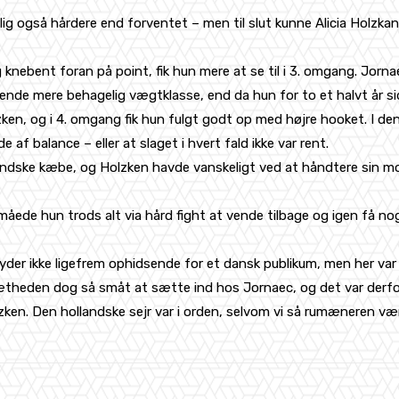
 også hårdere end forventet – men til slut kunne Alicia Holzkan
knebent foran på point, fik hun mere at se til i 3. omgang. Jorna
r hende mere behagelig vægtklasse, end da hun for to et halvt å
olzken, og i 4. omgang fik hun fulgt godt op med højre hooket. I 
f balance – eller at slaget i hvert fald ikke var rent.
ndske kæbe, og Holzken havde vanskeligt ved at håndtere sin modst
rmåede hun trods alt via hård fight at vende tilbage og igen få 
der ikke ligefrem ophidsende for et dansk publikum, men her va
theden dog så småt at sætte ind hos Jornaec, og det var derfor f
ken. Den hollandske sejr var i orden, selvom vi så rumæneren væ