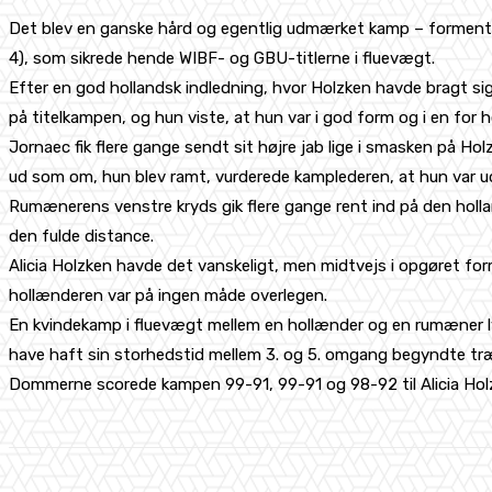
Det blev en ganske hård og egentlig udmærket kamp – formentlig
4), som sikrede hende WIBF- og GBU-titlerne i fluevægt.
Efter en god hollandsk indledning, hvor Holzken havde bragt sig 
på titelkampen, og hun viste, at hun var i god form og i en fo
Jornaec fik flere gange sendt sit højre jab lige i smasken på H
ud som om, hun blev ramt, vurderede kamplederen, at hun var ude a
Rumænerens venstre kryds gik flere gange rent ind på den holla
den fulde distance.
Alicia Holzken havde det vanskeligt, men midtvejs i opgøret fo
hollænderen var på ingen måde overlegen.
En kvindekamp i fluevægt mellem en hollænder og en rumæner ly
have haft sin storhedstid mellem 3. og 5. omgang begyndte træ
Dommerne scorede kampen 99-91, 99-91 og 98-92 til Alicia Holz