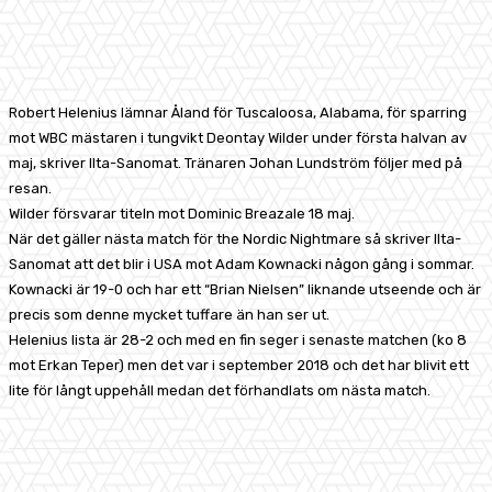
Facebook
X
Pinterest
WhatsApp
Robert Helenius lämnar Åland för Tuscaloosa, Alabama, för sparring
mot WBC mästaren i tungvikt Deontay Wilder under första halvan av
maj, skriver Ilta-Sanomat. Tränaren Johan Lundström följer med på
resan.
Wilder försvarar titeln mot Dominic Breazale 18 maj.
När det gäller nästa match för the Nordic Nightmare så skriver Ilta-
Sanomat att det blir i USA mot Adam Kownacki någon gång i sommar.
Kownacki är 19-0 och har ett “Brian Nielsen” liknande utseende och är
precis som denne mycket tuffare än han ser ut.
Helenius lista är 28-2 och med en fin seger i senaste matchen (ko 8
mot Erkan Teper) men det var i september 2018 och det har blivit ett
lite för långt uppehåll medan det förhandlats om nästa match.