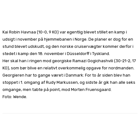
Facebook
X
Pinterest
WhatsApp
Kai Robin Havnaa (10-0, 9 KO) var egentlig blevet stillet en kamp i
udsigt i november på hjemmebanen i Norge. De planer er dog for en
stund blevet udskudt, og den norske cruiservægter kommer derfor i
stedet i kamp den 18. november i Düsseldorff i Tyskland.
Her skal han i ringen mod georgiske Ramazi Gogichashvili (30-21-2, 17
KO), som bør blive en relativt overkommelig opgave for nordmanden.
Georgieren har to gange været i Danmark: For to år siden blev han
stoppet i 1. omgang af Rudy Markussen, og sidste år gik han alle seks
omgange, men tabte på point, mod Morten Fruensgaard.
Foto: Wende.
Facebook
X
Pinterest
WhatsApp