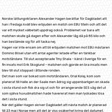
Facebook
X
Pinterest
WhatsApp
Norske lättungviktaren Alexander Hagen berättar för Dagbladet att
han i fredags kväll blev erbjuden en match om EBU titeln och att det
var ett mycket välbetalt uppdrag också. Problemet var bara att
matchen skulle gå dagen efter och Alexander låg då på 85 kilo och
han bestämde sig för att tacka nej.
Hagen var inte ensam om att bli erbjuden matchen mot EBU mästaren
Dominic Bösel utan ett antal agenter letade efter en tänkbar
motståndare. Till slut accepterade Tmy Shala – känd i Sverige för en
fin insats mot Erik Skoglund – matchen och gjorde en bra insats men
blev till slut stoppad i åttonde ronden.
Det man som var bokad som motståndaren, Orial Kolaj, kom som
planerat till Halle an der Saale men ådrog sig uppenbarligen en skada
i sista stund och fick dra sig ut och för arrangerande SES såg det ut
som själva huvudmatchen hade havererat men man lyckades lösa
det i sista stund.
När det gäller Hagen skriver Dagbladet att nästa match är planerad
till 23 maj i Norge men att det är viss osäkerhet kring det datumet.