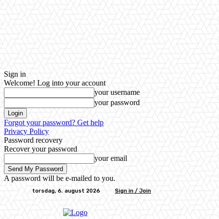
Sign in
Welcome! Log into your account
your username
your password
Forgot your password? Get help
Privacy Policy
Password recovery
Recover your password
your email
A password will be e-mailed to you.
torsdag, 6. august 2026
Sign in / Join