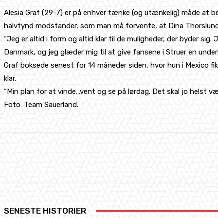
Alesia Graf (29-7) er på enhver tænke (og utænkelig) måde at b
halvtynd modstander, som man må forvente, at Dina Thorslund 
“Jeg er altid i form og altid klar til de muligheder, der byder si
Danmark, og jeg glæder mig til at give fansene i Struer en unde
Graf boksede senest for 14 måneder siden, hvor hun i Mexico fik
klar.
“Min plan for at vinde…vent og se på lørdag. Det skal jo helst vær
Foto: Team Sauerland.
Share
Facebook
X
Pinterest
SENESTE HISTORIER