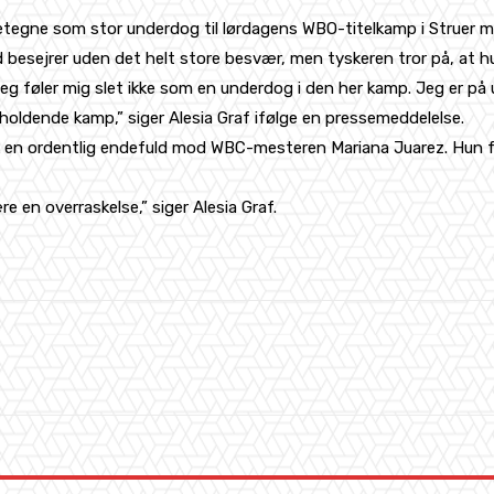
etegne som stor underdog til lørdagens WBO-titelkamp i Struer m
besejrer uden det helt store besvær, men tyskeren tror på, at 
g. Jeg føler mig slet ikke som en underdog i den her kamp. Jeg er p
rholdende kamp,” siger Alesia Graf ifølge en pressemeddelelse.
 en ordentlig endefuld mod WBC-mesteren Mariana Juarez. Hun fors
e en overraskelse,” siger Alesia Graf.
WhatsApp