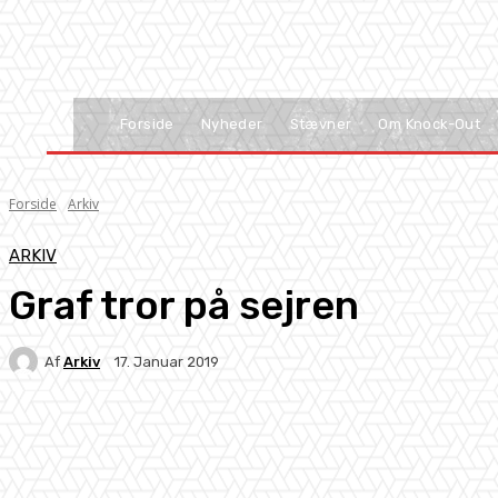
Forside
Nyheder
Stævner
Om Knock-Out
Forside
Arkiv
ARKIV
Graf tror på sejren
Af
Arkiv
17. Januar 2019
Facebook
X
Pinterest
WhatsApp