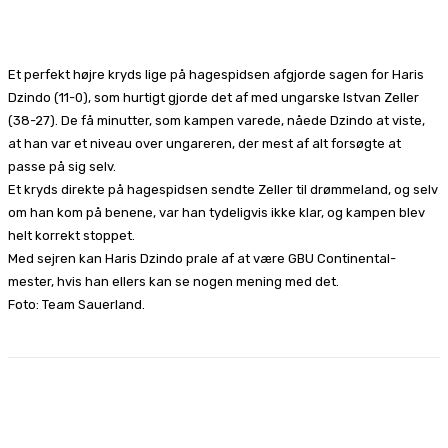
Facebook
X
Pinterest
WhatsApp
Et perfekt højre kryds lige på hagespidsen afgjorde sagen for Haris
Dzindo (11-0), som hurtigt gjorde det af med ungarske Istvan Zeller
(38-27). De få minutter, som kampen varede, nåede Dzindo at viste,
at han var et niveau over ungareren, der mest af alt forsøgte at
passe på sig selv.
Et kryds direkte på hagespidsen sendte Zeller til drømmeland, og selv
om han kom på benene, var han tydeligvis ikke klar, og kampen blev
helt korrekt stoppet.
Med sejren kan Haris Dzindo prale af at være GBU Continental-
mester, hvis han ellers kan se nogen mening med det.
Foto: Team Sauerland.
Facebook
X
Pinterest
WhatsApp