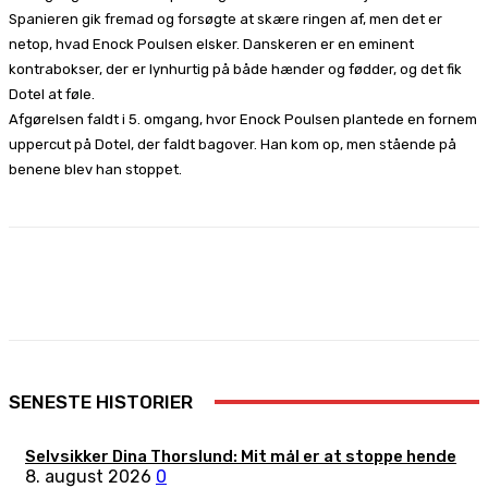
Spanieren gik fremad og forsøgte at skære ringen af, men det er
netop, hvad Enock Poulsen elsker. Danskeren er en eminent
kontrabokser, der er lynhurtig på både hænder og fødder, og det fik
Dotel at føle.
Afgørelsen faldt i 5. omgang, hvor Enock Poulsen plantede en fornem
uppercut på Dotel, der faldt bagover. Han kom op, men stående på
benene blev han stoppet.
Facebook
X
Pinterest
WhatsApp
SENESTE HISTORIER
Selvsikker Dina Thorslund: Mit mål er at stoppe hende
8. august 2026
0