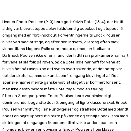
Facebook
X
Pinterest
WhatsApp
Hvor er Enock Poulsen (9-0) bare god! Kelvin Dotel (13-4), der hidtil
aldrig var blevet stoppet, blev fuldstændig udbokset og stoppet i 5.
omgang med en flot knockout. Forventningerne til Enock Poulsen
bliver ved med at stige, og efter den indsats, vi lørdag aften blev
vidner til, må Mogens Palle snart hoste op med en titelkamp.
Da Enock Poulsen ikke er en mand, der hidtil i sin profkarriere har haft
for vane at slå folk på røven, og da Dotel ikke har haft for vane at
blive slået på røven, kan det synes overraskende, at det netop var
det der skete i samme sekund, som 1. omgang blev ringet af. Det
spanske hjørne mente ganske vist, at slaget var kommet for sent,
men ikke desto mindre måtte Dotel tage imod en tælling.
Efter en 2. omgang, hvor Enock Poulsen bare var almindeligt
dominerende, begyndte det i 3. omgang at ligne klasseforskel. Enock
Poulsen var lynhyrtig i sine undvigelser og straffede Dotel med blandt
andet en højre uppercut direkte på kæben og et højre hook, som mod
slutningen af omgangen fik benene til at vakle under spanieren.
4. omgang blev en ren opvisning i Enock Poulsens høje klasse.