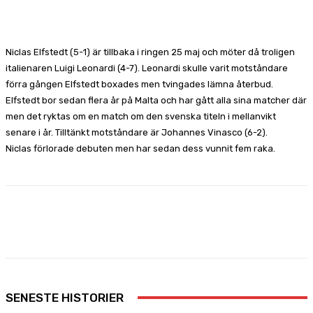
Facebook
X
Pinterest
WhatsApp
Niclas Elfstedt (5-1) är tillbaka i ringen 25 maj och möter då troligen
italienaren Luigi Leonardi (4-7). Leonardi skulle varit motståndare
förra gången Elfstedt boxades men tvingades lämna återbud.
Elfstedt bor sedan flera år på Malta och har gått alla sina matcher där
men det ryktas om en match om den svenska titeln i mellanvikt
senare i år. Tilltänkt motståndare är Johannes Vinasco (6-2).
Niclas förlorade debuten men har sedan dess vunnit fem raka.
Facebook
X
Pinterest
WhatsApp
SENESTE HISTORIER