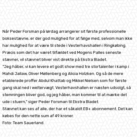
Facebook
X
Pinterest
WhatsApp
Når Peder Forsman på lørdag arrangerer sit første professionelle
boksestævne, er der god mulighed for at følge med, selvom man ikke
har mulighed for at være til stede i Vesterhavshallen i Ringkøbing.
Præcis som det har været tilfældet ved Mogens Palles seneste
stævner, vil stævnet bliver vist direkte på Ekstra Bladet.
“Jeg håber, vi kan levere et godt show med tre stortalenter i kamp i
Mahdi Jallaw, Oliver Møllenberg og Alicia Holzken. Og så de mere
etablerede proffer Abdul Khattab og Mikkel Nielsen som for første
gang skal ned i weltervægt. Vesterhavshallen er næsten udsolgt, så
stemningen bliver god, og jeg håber, man kommer til at mærke det
ude i stuern,” siger Peder Forsman til Ekstra Bladet.
Stævnet kan ses af alle, der har et såkaldt EB+ abonnement. Det kan
købes for den nette sum af 49 kroner.
Foto: Team Sauerland.