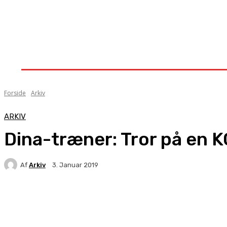
Forside
Nyheder
Stævner
Om Knock-Out
Forside
Arkiv
ARKIV
Dina-træner: Tror på en K
Af
Arkiv
3. Januar 2019
Facebook
X
Pinterest
WhatsApp