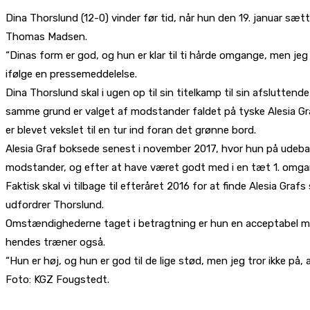
Dina Thorslund (12-0) vinder før tid, når hun den 19. januar sætt
Thomas Madsen.
“Dinas form er god, og hun er klar til ti hårde omgange, men jeg
ifølge en pressemeddelelse.
Dina Thorslund skal i ugen op til sin titelkamp til sin afsluttend
samme grund er valget af modstander faldet på tyske Alesia G
er blevet vekslet til en tur ind foran det grønne bord.
Alesia Graf boksede senest i november 2017, hvor hun på udeb
modstander, og efter at have været godt med i en tæt 1. omgang
Faktisk skal vi tilbage til efteråret 2016 for at finde Alesia Gr
udfordrer Thorslund.
Omstændighederne taget i betragtning er hun en acceptabel m
hendes træner også.
“Hun er høj, og hun er god til de lige stød, men jeg tror ikke på
Foto: KGZ Fougstedt.