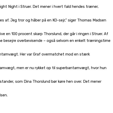
ight Night i Struer. Det mener i hvert fald hendes træner,
røves af. Jeg tror og håber på en KO-sejr,” siger Thomas Madsen
ive en 100 procent skarp Thorslund, der går i ringen i Struer. Af
ne besejre overbevisende – også selvom en enkelt træningstime
bantamvægt. Her var Graf overmatchet mod en stærk
i bantamvægt, men er nu rykket op til superbantamvægt, hvor hun
tander, som Dina Thorslund bør køre hen over. Det mener
dsen.