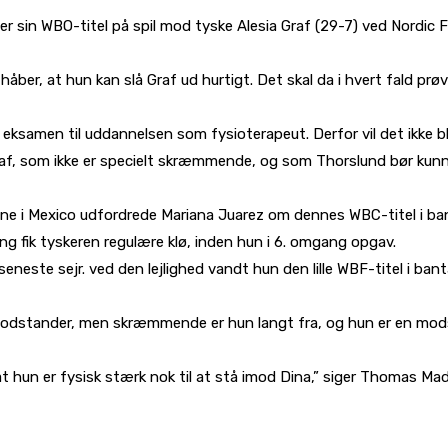
er sin WBO-titel på spil mod tyske Alesia Graf (29-7) ved Nordic F
 håber, at hun kan slå Graf ud hurtigt. Det skal da i hvert fald p
e eksamen til uddannelsen som fysioterapeut. Derfor vil det ikke bl
raf, som ikke er specielt skræmmende, og som Thorslund bør kun
ane i Mexico udfordrede Mariana Juarez om dennes WBC-titel i 
 fik tyskeren regulære klø, inden hun i 6. omgang opgav.
afs seneste sejr. ved den lejlighed vandt hun den lille WBF-titel 
odstander, men skræmmende er hun langt fra, og hun er en mods
, at hun er fysisk stærk nok til at stå imod Dina,” siger Thomas Ma