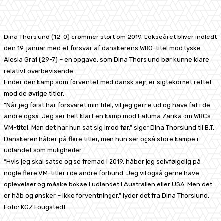
Facebook
X
Pinterest
WhatsApp
Dina Thorslund (12-0) drømmer stort om 2019. Bokseåret bliver indledt
den 19. januar med et forsvar af danskerens WBO-titel mod tyske
Alesia Graf (29-7) – en opgave, som Dina Thorslund bør kunne klare
relativt overbevisende.
Ender den kamp som forventet med dansk sejr, er sigtekornet rettet
mod de øvrige titler.
“Når jeg først har forsvaret min titel, vil jeg gerne ud og have fat i de
andre også. Jeg ser helt klart en kamp mod Fatuma Zarika om WBCs
VM-titel. Men det har hun sat sig imod før,” siger Dina Thorslund til B.T.
Danskeren håber på flere titler, men hun ser også store kampe i
udlandet som muligheder.
“Hvis jeg skal satse og se fremad i 2019, håber jeg selvfølgelig på
nogle flere VM-titler i de andre forbund. Jeg vil også gerne have
oplevelser og måske bokse i udlandet i Australien eller USA. Men det
er håb og ønsker – ikke forventninger,” lyder det fra Dina Thorslund.
Foto: KGZ Fougstedt.