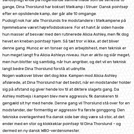
gange, Dina Thorslund har bokset titelkamp i Struer: Dansk pointsejr
efter en opslidende kamp, der går alle 10 omgange.
Pudsigt nok har alle Thorslunds tre modstandere i titelkampene på
hjemmebane været højrefodsboksere. For et halvt år siden havde
hun masser af besvær med den rutinerede Alicia Ashley, men fik dog
hevet en kneben pointsejr hjem. Så tæt tror vi ikke, at det bliver
denne gang. Munoz er en tonser og en arbejdshest, men teknisk er
hun meget langt fra Alicia Ashleys niveau. Hun er aktiv og slår meget,
men hun blotter sig samtidig, når hun angriber, og det vil en teknisk
langt bedre Dina Thorslund forstå at udnytte.
Nogen walkover bliver det dog ikke. Kampen mod Alicia Ashley
afslørede, at Dina Thorslund har det bedst, når en modstander holder
sig på afstand og giver hende lov til at diktere slagets gang. Da
Ashley midtvejs i kampen blev mere aggressiv, fik danskeren til
gengæld sit hyr med hende. Denne gang vil Thorslund stå over for en
modstander, der formentlig er aggressiv fra første gonggong. Den
tekniske overlegenhed fra dansk side bør dog være så stor, at det
ender med en stor og klokkeklar pointsejr til Dina Thorslund – og
dermed en ny dansk WBO-verdensmester.