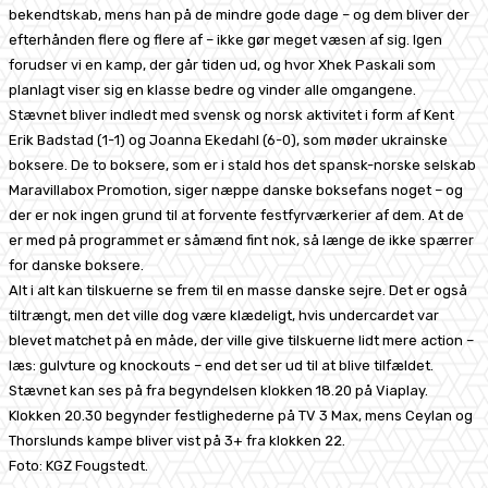
bekendtskab, mens han på de mindre gode dage – og dem bliver der
efterhånden flere og flere af – ikke gør meget væsen af sig. Igen
forudser vi en kamp, der går tiden ud, og hvor Xhek Paskali som
planlagt viser sig en klasse bedre og vinder alle omgangene.
Stævnet bliver indledt med svensk og norsk aktivitet i form af Kent
Erik Badstad (1-1) og Joanna Ekedahl (6-0), som møder ukrainske
boksere. De to boksere, som er i stald hos det spansk-norske selskab
Maravillabox Promotion, siger næppe danske boksefans noget – og
der er nok ingen grund til at forvente festfyrværkerier af dem. At de
er med på programmet er såmænd fint nok, så længe de ikke spærrer
for danske boksere.
Alt i alt kan tilskuerne se frem til en masse danske sejre. Det er også
tiltrængt, men det ville dog være klædeligt, hvis undercardet var
blevet matchet på en måde, der ville give tilskuerne lidt mere action –
læs: gulvture og knockouts – end det ser ud til at blive tilfældet.
Stævnet kan ses på fra begyndelsen klokken 18.20 på Viaplay.
Klokken 20.30 begynder festlighederne på TV 3 Max, mens Ceylan og
Thorslunds kampe bliver vist på 3+ fra klokken 22.
Foto: KGZ Fougstedt.