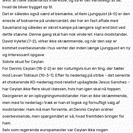
alvor at have Sauerlands interesse, og så er det vanskeligt at se,
hvad de bliver bygget op til.
Det er således også værd at bemærke, at Kem Ljungquist (4-0) er den
eneste af bokserne på undercardet, der har en fast aftale med
Sauerland og således er sikret kampe på længere sigt end blot ved
dette stævne. Denne gang skal han nok vinde let. Hans modstander,
David Vyletel (7-2), virker ikke skræmmende, og når den sejr er
kommet overbevisende i hus venter der inden længe Ljungquist en ny
og interessant opgave.
Sidste skud for Ceylan
For Dennis Ceylan (18-2-2) er der naturligvis kun én ting, der tæller
mod Levan Tsiklauri (10-3-1). Efter to nederlag på stribe – det seneste
et chokerende KO-nederlag mod relativt upåagtede Jesus Sanchez –
har Ceylan ikke flere skud i bøssen, hvis han igen skal nå toppen.
Georgieren er en opbygningsmodstander. Han er ikke skræmmende,
men med to nederlag i træk er han et logisk og fornuftigt valg af
modstander. Ham må man forvente, at Dennis Ceylan ordner
overbevisende, men spørgsmålet er så, hvad fremtiden bringer for
ham.
Selv som regerende europamester var Ceylan ikke nogen