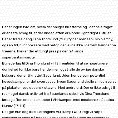
Facebook
X
Pinterest
WhatsApp
Der er ingen tvivl om, hvem der sælger billetterne og i det hele taget
er eneste årsag til, at der lørdag aften er Nordic Fight Night i Struer.
Det er tredje gang, Dina Thorslund (11-0) fylder arenaen i sin hjemby,
og i en tid, hvor boksere med netop den evne ikke ligefrem hænger på
træerne, hvilker der et tungt pres på den 24-årige
superbantamvægter.
Et nederlag til Dina Thorslund vil få fremtiden til at se noget mere
dunkel ud for ikke bare hende, men også alle de øvrige danske
boksere, der er tilknyttet Sauerland. Uden hende som potentiel
hovedkæmper er det svært at se, hvem Sauerland skulle smide øverst
på plakaten ved et dansk stævne. Med andre ord: Der er ikke udsigt til
ret meget dansk aktivitet fra Sauerlands side, hvis Dina Thorslund
lørdag aften ender som taber i VM-kampen mod mexicanske Jessica
Munoz (17-1-1).
Det gør hun dog ikke. Lørdagens VM-kamp i WBO-regi vil højst
sandsynligt ende på nogenlunde samme måde som de seneste to