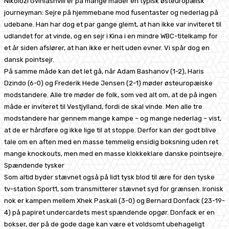
Nikolozi Gviniashvili er på mange måder en typisk østeuropæisk
journeyman: Sejre på hjemmebane mod fusentaster og nederlag på
udebane. Han har dog et par gange glemt, at han ikke var inviteret til
udlandet for at vinde, og en sejr i Kina i en mindre WBC-titelkamp for
et år siden afslører, at han ikke er helt uden evner. Vi spår dog en
dansk pointsejr.
På samme måde kan det let gå, når Adam Bashanov (1-2), Haris
Dzindo (6-0) og Frederik Hede Jensen (2-1) møder østeuropæiske
modstandere. Alle tre møder de folk, som ved alt om, at de på ingen
måde er inviteret til Vestjylland, fordi de skal vinde. Men alle tre
modstandere har gennem mange kampe – og mange nederlag – vist,
at de er hårdføre og ikke lige til at stoppe. Derfor kan der godt blive
tale om en aften med en masse temmelig ensidig boksning uden ret
mange knockouts, men med en masse klokkeklare danske pointsejre.
Spændende tysker
Som altid byder stævnet også på lidt tysk blod til ære for den tyske
tv-station Sport1, som transmitterer stævnet syd for grænsen. Ironisk
nok er kampen mellem Xhek Paskali (3-0) og Bernard Donfack (23-19-
4) på papiret undercardets mest spændende opgør. Donfack er en
bokser, der på de gode dage kan være et voldsomt ubehageligt