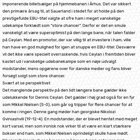
imponerende billetsælger på hjemmebanen i Århus. Det var sikkert
den primære årsag til, at Sauerland i stedet for at holde på den
prestigefulde EBU-titel valgte at ofre ham i meget vanskelige
udekampe forklædt som ”store chancer”. Derfor er det en smule
vanskeligt at være superoptimist på den lange bane, når talen falder
på Ceylan. Med en promotor, der var villig til at investere i ham, ville
han have en god mulighed for igen at snuppe en EBU-titel. Desværre
vil det ikke være specielt overraskende, hvis Ceylan i fremtiden bliver
kastet ud i vanskelige udebanekampe som en nøje udvalgt
modstander, mens opgørene over for danske medier og fans bliver
forsøgt solgt som store chancer.
Svært at se perspektivet
Det manglende perspektiv på den lidt længere bane gælder ikke
udelukkende for Dennis Ceylan. Det gælder i høj grad også for en fyr
som Mikkel Nielsen (5-0), som går og tripper for flere chancer for at
komme i ringen. Denne gang møder han georgiske Nikolozi
Gviniashvili (19-12-4). En modstander, der er blevet hentet med meget
kort varsel, men som ironisk nok virker til at være en klart stærkere
bokser end ham, som Mikkel Nielsen oprindeligt skulle have mødt.