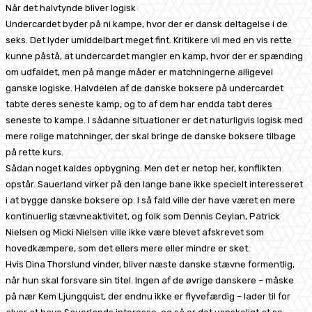
Når det halvtynde bliver logisk
Undercardet byder på ni kampe, hvor der er dansk deltagelse i de
seks. Det lyder umiddelbart meget fint. Kritikere vil med en vis rette
kunne påstå, at undercardet mangler en kamp, hvor der er spænding
om udfaldet, men på mange måder er matchningerne alligevel
ganske logiske. Halvdelen af de danske boksere på undercardet
tabte deres seneste kamp, og to af dem har endda tabt deres
seneste to kampe. I sådanne situationer er det naturligvis logisk med
mere rolige matchninger, der skal bringe de danske boksere tilbage
på rette kurs.
Sådan noget kaldes opbygning. Men det er netop her, konflikten
opstår. Sauerland virker på den lange bane ikke specielt interesseret
i at bygge danske boksere op. I så fald ville der have været en mere
kontinuerlig stævneaktivitet, og folk som Dennis Ceylan, Patrick
Nielsen og Micki Nielsen ville ikke være blevet afskrevet som
hovedkæmpere, som det ellers mere eller mindre er sket.
Hvis Dina Thorslund vinder, bliver næste danske stævne formentlig,
når hun skal forsvare sin titel. Ingen af de øvrige danskere – måske
på nær Kem Ljungquist, der endnu ikke er flyvefærdig – lader til for