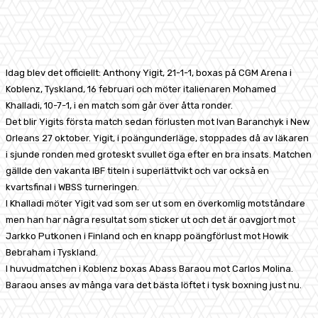
Facebook
X
Pinterest
WhatsApp
Idag blev det officiellt: Anthony Yigit, 21-1-1, boxas på CGM Arena i
Koblenz, Tyskland, 16 februari och möter italienaren Mohamed
Khalladi, 10-7-1, i en match som går över åtta ronder.
Det blir Yigits första match sedan förlusten mot Ivan Baranchyk i New
Orleans 27 oktober. Yigit, i poängunderläge, stoppades då av läkaren
i sjunde ronden med groteskt svullet öga efter en bra insats. Matchen
gällde den vakanta IBF titeln i superlättvikt och var också en
kvartsfinal i WBSS turneringen.
I Khalladi möter Yigit vad som ser ut som en överkomlig motståndare
men han har några resultat som sticker ut och det är oavgjort mot
Jarkko Putkonen i Finland och en knapp poängförlust mot Howik
Bebraham i Tyskland.
I huvudmatchen i Koblenz boxas Abass Baraou mot Carlos Molina.
Baraou anses av många vara det bästa löftet i tysk boxning just nu.