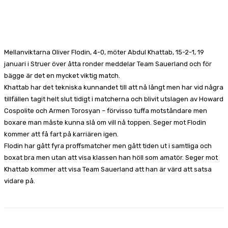
Facebook
X
Pinterest
WhatsApp
Mellanviktarna Oliver Flodin, 4-0, möter Abdul Khattab, 15-2-1, 19
januari i Struer över åtta ronder meddelar Team Sauerland och för
bägge är det en mycket viktig match.
Khattab har det tekniska kunnandet till att nå långt men har vid några
tillfällen tagit helt slut tidigt i matcherna och blivit utslagen av Howard
Cospolite och Armen Torosyan – förvisso tuffa motståndare men
boxare man måste kunna slå om vill nå toppen. Seger mot Flodin
kommer att få fart på karriären igen.
Flodin har gått fyra proffsmatcher men gått tiden ut i samtliga och
boxat bra men utan att visa klassen han höll som amatör. Seger mot
Khattab kommer att visa Team Sauerland att han är värd att satsa
vidare på.