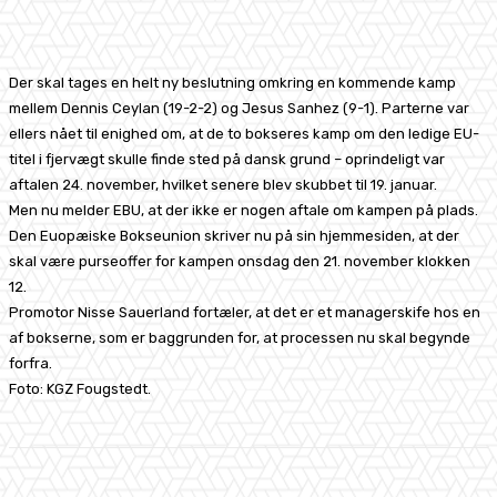
Facebook
X
Pinterest
WhatsApp
Der skal tages en helt ny beslutning omkring en kommende kamp
mellem Dennis Ceylan (19-2-2) og Jesus Sanhez (9-1). Parterne var
ellers nået til enighed om, at de to bokseres kamp om den ledige EU-
titel i fjervægt skulle finde sted på dansk grund – oprindeligt var
aftalen 24. november, hvilket senere blev skubbet til 19. januar.
Men nu melder EBU, at der ikke er nogen aftale om kampen på plads.
Den Euopæiske Bokseunion skriver nu på sin hjemmesiden, at der
skal være purseoffer for kampen onsdag den 21. november klokken
12.
Promotor Nisse Sauerland fortæler, at det er et managerskife hos en
af bokserne, som er baggrunden for, at processen nu skal begynde
forfra.
Foto: KGZ Fougstedt.