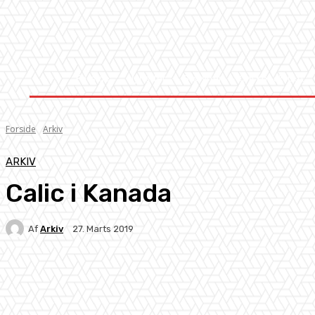
Forside
Nyheder
Stævner
Om Knock-Out
Forside
Arkiv
ARKIV
Calic i Kanada
Af
Arkiv
27. Marts 2019
Facebook
X
Pinterest
WhatsApp