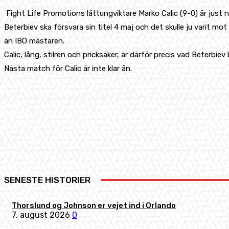
Fight Life Promotions lättungviktare Marko Calic (9-0) är just n
Beterbiev ska försvara sin titel 4 maj och det skulle ju varit m
än IBO mästaren.
Calic, lång, stilren och pricksäker, är därför precis vad Beterbie
Nästa match för Calic är inte klar än.
Share
Facebook
X
Pinterest
SENESTE HISTORIER
Thorslund og Johnson er vejet ind i Orlando
7. august 2026
0