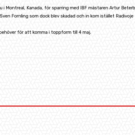
u i Montreal, Kanada, för sparring med IBF mästaren Artur Beterbie
ot Sven Fornling som dock blev skadad och in kom istället Radivoj
v behöver för att komma i toppform till 4 maj.
WhatsApp