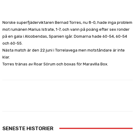
Facebook
X
Pinterest
WhatsApp
Norske superfjäderviktaren Bernad Torres, nu 8-0, hade inga problem
mot rumänen Marius Istrate, 1-7, och vann på poäng efter sex ronder
på en gala i Alcobendas, Spanien igår. Domarna hade 60-54, 60-54
och 60-55.
Nästa match är den 22 juni i Torrelavega men motståndare är inte
klar.
Torres tränas av Roar Sörum och boxas för Maravilla Box.
Facebook
X
Pinterest
WhatsApp
SENESTE HISTORIER