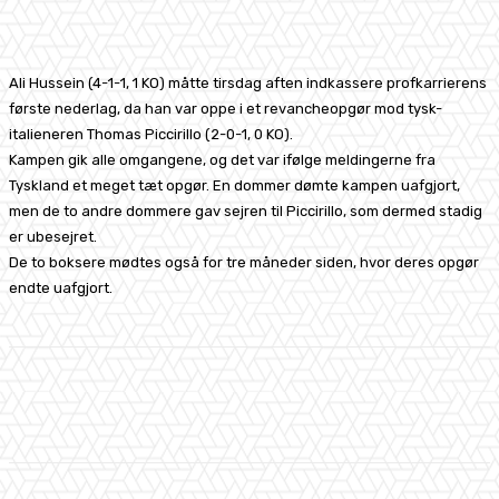
Facebook
X
Pinterest
WhatsApp
Ali Hussein (4-1-1, 1 KO) måtte tirsdag aften indkassere profkarrierens
første nederlag, da han var oppe i et revancheopgør mod tysk-
italieneren Thomas Piccirillo (2-0-1, 0 KO).
Kampen gik alle omgangene, og det var ifølge meldingerne fra
Tyskland et meget tæt opgør. En dommer dømte kampen uafgjort,
men de to andre dommere gav sejren til Piccirillo, som dermed stadig
er ubesejret.
De to boksere mødtes også for tre måneder siden, hvor deres opgør
endte uafgjort.
Facebook
X
Pinterest
WhatsApp