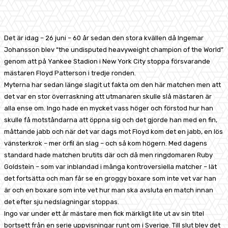
Facebook
X
Pinterest
WhatsApp
Det är idag – 26 juni – 60 år sedan den stora kvällen då Ingemar
Johansson blev “the undisputed heavyweight champion of the World”
genom att på Yankee Stadion i New York City stoppa försvarande
mästaren Floyd Patterson i tredje ronden.
Myterna har sedan länge slagit ut fakta om den här matchen men att
det var en stor överraskning att utmanaren skulle slå mästaren är
alla ense om. Ingo hade en mycket vass höger och förstod hur han
skulle få motståndarna att öppna sig och det gjorde han med en fin,
måttande jabb och när det var dags mot Floyd kom det en jabb, en lös
vänsterkrok – mer örfil än slag – och så kom högern. Med dagens
standard hade matchen brutits där och då men ringdomaren Ruby
Goldstein – som var inblandad i många kontroversiella matcher – lät
det fortsätta och man får se en groggy boxare som inte vet var han
är och en boxare som inte vet hur man ska avsluta en match innan
det efter sju nedslagningar stoppas.
Ingo var under ett år mästare men fick märkligt lite ut av sin titel
bortsett från en serie uppvisningar runt om i Sverige. Till slut blev det