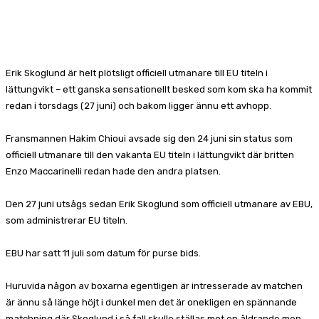
Facebook
X
Pinterest
WhatsApp
Erik Skoglund är helt plötsligt officiell utmanare till EU titeln i
lättungvikt – ett ganska sensationellt besked som kom ska ha kommit
redan i torsdags (27 juni) och bakom ligger ännu ett avhopp.
Fransmannen Hakim Chioui avsade sig den 24 juni sin status som
officiell utmanare till den vakanta EU titeln i lättungvikt där britten
Enzo Maccarinelli redan hade den andra platsen.
Den 27 juni utsågs sedan Erik Skoglund som officiell utmanare av EBU,
som administrerar EU titeln.
EBU har satt 11 juli som datum för purse bids.
Huruvida någon av boxarna egentligen är intresserade av matchen
är ännu så länge höjt i dunkel men det är onekligen en spännande
matchning där Skoglund i så fall skulle ställas mot en åldrande men