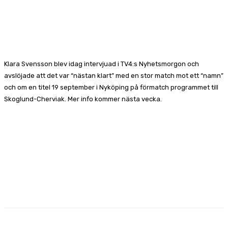
Facebook
X
Pinterest
WhatsApp
Klara Svensson blev idag intervjuad i TV4:s Nyhetsmorgon och
avslöjade att det var “nästan klart” med en stor match mot ett “namn”
och om en titel 19 september i Nyköping på förmatch programmet till
Skoglund-Cherviak. Mer info kommer nästa vecka.