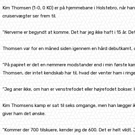
Kim Thomsen (1-0, 0 KO) er på hjemmebane i Holstebro, når han
cruiservægter ser frem til.
“Nerverne er begyndt at komme. Det har jeg ikke haft i 15 år. Det
Thomsen var for en måned siden igennem en hård debutkamt, og
“På papiret er det en nemmere modstander end i min første kamp
Thomsen, der intet kendskab har til, hvad der venter ham i ring
“Jeg aner ikke, om han er venstrefodet eller højrefodet bokser. 
Kim Thomsens kamp er sat til seks omgange, men han lægger ikke
giver ham det ønske.
“Kommer der 700 tilskuere, kender jeg de 600. Det er helt vildt. 