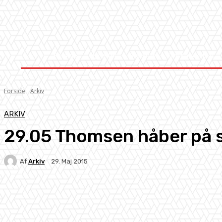
Forside
Nyheder
Stævner
Om Knock-Out
Forside
Arkiv
ARKIV
29.05 Thomsen håber på se
Af
Arkiv
29. Maj 2015
Facebook
X
Pinterest
WhatsApp