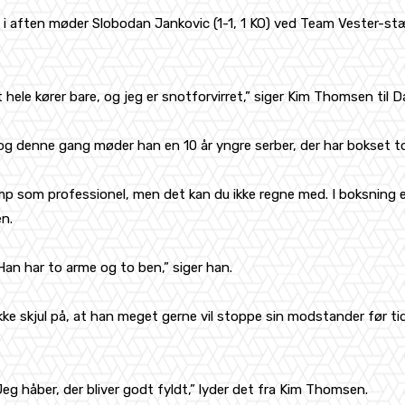
 i aften møder Slobodan Jankovic (1-1, 1 KO) ved Team Vester-st
 hele kører bare, og jeg er snotforvirret,” siger Kim Thomsen til 
 denne gang møder han en 10 år yngre serber, der har bokset t
 som professionel, men det kan du ikke regne med. I boksning er 
en.
Han har to arme og to ben,” siger han.
 skjul på, at han meget gerne vil stoppe sin modstander før tid.
Jeg håber, der bliver godt fyldt,” lyder det fra Kim Thomsen.