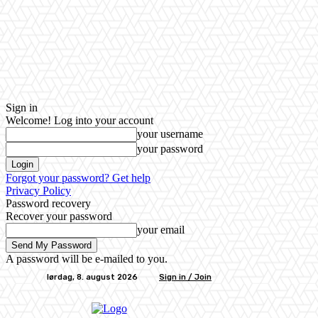
Sign in
Welcome! Log into your account
your username
your password
Forgot your password? Get help
Privacy Policy
Password recovery
Recover your password
your email
A password will be e-mailed to you.
lørdag, 8. august 2026
Sign in / Join