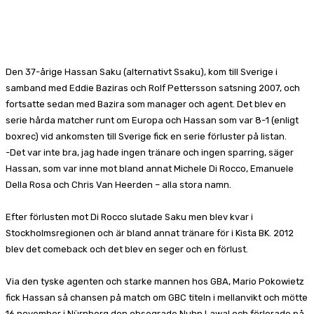
Facebook
X
Pinterest
WhatsApp
Den 37-årige Hassan Saku (alternativt Ssaku), kom till Sverige i
samband med Eddie Baziras och Rolf Pettersson satsning 2007, och
fortsatte sedan med Bazira som manager och agent. Det blev en
serie hårda matcher runt om Europa och Hassan som var 8-1 (enligt
boxrec) vid ankomsten till Sverige fick en serie förluster på listan.
-Det var inte bra, jag hade ingen tränare och ingen sparring, säger
Hassan, som var inne mot bland annat Michele Di Rocco, Emanuele
Della Rosa och Chris Van Heerden – alla stora namn.
Efter förlusten mot Di Rocco slutade Saku men blev kvar i
Stockholmsregionen och är bland annat tränare för i Kista BK. 2012
blev det comeback och det blev en seger och en förlust.
Via den tyske agenten och starke mannen hos GBA, Mario Pokowietz
fick Hassan så chansen på match om GBC titeln i mellanvikt och mötte
16 november i Nürnberg den obsegrade Nuhn Lawal och förlorade på