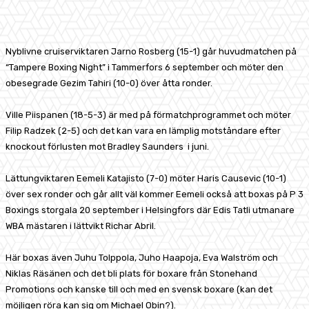
Facebook
X
Pinterest
WhatsApp
Nyblivne cruiserviktaren Jarno Rosberg (15-1) går huvudmatchen på
“Tampere Boxing Night” i Tammerfors 6 september och möter den
obesegrade Gezim Tahiri (10-0) över åtta ronder.
Ville Piispanen (18-5-3) är med på förmatchprogrammet och möter
Filip Radzek (2-5) och det kan vara en lämplig motståndare efter
knockout förlusten mot Bradley Saunders i juni.
Lättungviktaren Eemeli Katajisto (7-0) möter Haris Causevic (10-1)
över sex ronder och går allt väl kommer Eemeli också att boxas på P 3
Boxings storgala 20 september i Helsingfors där Edis Tatli utmanare
WBA mästaren i lättvikt Richar Abril.
Här boxas även Juhu Tolppola, Juho Haapoja, Eva Walström och
Niklas Räsänen och det bli plats för boxare från Stonehand
Promotions och kanske till och med en svensk boxare (kan det
möjligen röra kan sig om Michael Obin?).