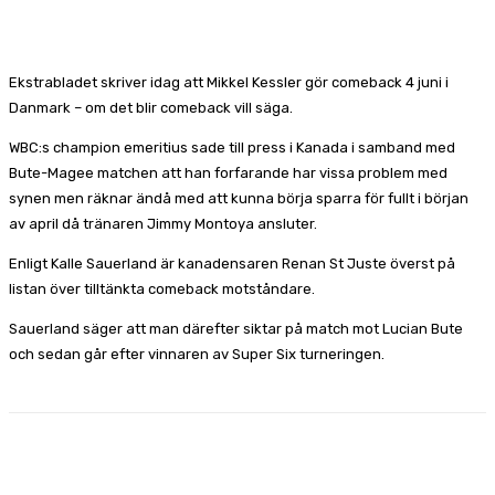
Facebook
X
Pinterest
WhatsApp
Ekstrabladet skriver idag att Mikkel Kessler gör comeback 4 juni i
Danmark – om det blir comeback vill säga.
WBC:s champion emeritius sade till press i Kanada i samband med
Bute-Magee matchen att han forfarande har vissa problem med
synen men räknar ändå med att kunna börja sparra för fullt i början
av april då tränaren Jimmy Montoya ansluter.
Enligt Kalle Sauerland är kanadensaren Renan St Juste överst på
listan över tilltänkta comeback motståndare.
Sauerland säger att man därefter siktar på match mot Lucian Bute
och sedan går efter vinnaren av Super Six turneringen.
Facebook
X
Pinterest
WhatsApp