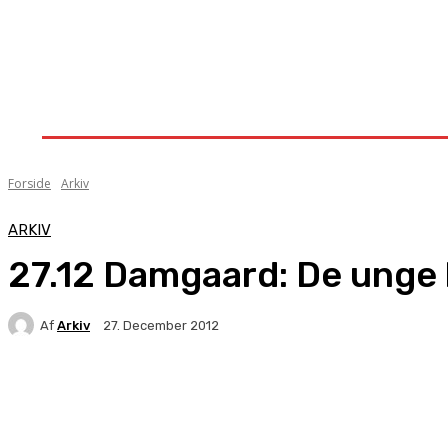
Forside
Nyheder
Stævner
Om Knock-Out
Forside
Arkiv
ARKIV
27.12 Damgaard: De unge b
Af
Arkiv
27. December 2012
Facebook
X
Pinterest
WhatsApp