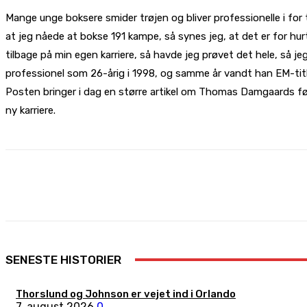
Mange unge boksere smider trøjen og bliver professionelle i for 
at jeg nåede at bokse 191 kampe, så synes jeg, at det er for hurti
tilbage på min egen karriere, så havde jeg prøvet det hele, så 
professionel som 26-årig i 1998, og samme år vandt han EM-titl
Posten bringer i dag en større artikel om Thomas Damgaards f
ny karriere.
Share
Facebook
X
Pinterest
SENESTE HISTORIER
Thorslund og Johnson er vejet ind i Orlando
7. august 2026
0