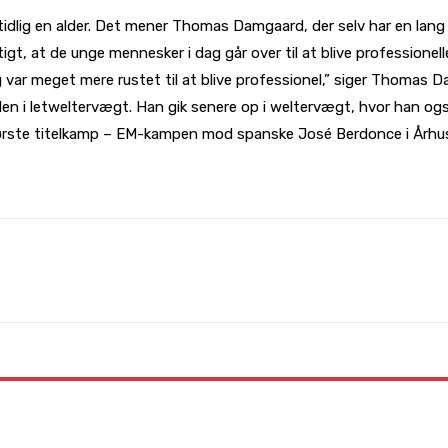
tidlig en alder. Det mener Thomas Damgaard, der selv har en lang k
gt, at de unge mennesker i dag går over til at blive professionelle
jeg var meget mere rustet til at blive professionel,” siger Thom
en i letweltervægt. Han gik senere op i weltervægt, hvor han ogs
ørste titelkamp – EM-kampen mod spanske José Berdonce i Århus i
WhatsApp