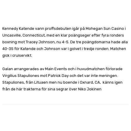
Facebook
X
Pinterest
WhatsApp
Kennedy Katende vann proffsdebuten igår på Mohegan Sun Casino i
Uncasville, Connecticut, med en klar poängseger efter fyra ronders
boxning mot Tracey Johnson, nu 4-5. De tre poängdomarna hade alla
40-35 för Katende och Johnson var i golvet i tredje ronden. Matchen
gick i cruiservikt.
Galan arrangerades av Main Events och i huvudmatchen förlorade
Virgilius Stapuliones mot Patrick Day och det var inte meningen.
Stapuliones, från Lituaen men nu boende i Oxnard, CA, känns igen
från de här trakterna för sina segrar över Niko Jokinen
Facebook
X
Pinterest
WhatsApp