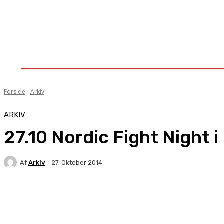
Forside
Nyheder
Stævner
Om Knock-Out
Forside
Arkiv
ARKIV
27.10 Nordic Fight Night 
Af
Arkiv
27. Oktober 2014
Facebook
X
Pinterest
WhatsApp