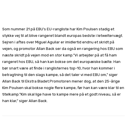
Facebook
X
Pinterest
WhatsApp
Som nummer 21 på EBU’s EU-rangliste har Kim Poulsen stadig et
stykke vej til at blive rangeret blandt europas bedste i letweltervægt.
Sejren i aftes over Miguel Aguilar er imidlertid endnu et skridt på
vejen, og promotor Allan Back ser da også en rangering hos EBU som
næste skridt på vejen mod en stor kamp.”Vi arbejder på at få ham
rangeret hos EBU, så han kan bokse om det europæiske bælte. Han
bør snart være at finde i ranglisternes top-10, hvor han kommer i
betragtning til den slags kampe, så det taler vi med EBU om,” siger
Allan Back til Ekstra Bladet.Promotoren mener dog, at den 25-årige
Kim Poulsen skal bokse nogle flere kampe, før han kan være klar til en
titelkamp.”Kim skal lige have to kampe mere på et godt niveau, så er
han klar,” siger Allan Back.