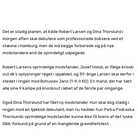
Facebook
X
Pinterest
WhatsApp
Det er stadig planen, at både Robert Larsen og Dina Thorslund i
morgen aften skal debutere som professionelle boksere ved et
stævne i Hamburg, men de må begge forberede sig på nye
modstandere end de oprindeligt udpegede.
Robert Larsens oprindelige modstander, Josef Holub, er ifølge knock-
out.dk’s oplysninger røget i spjældet, og 39-årige Larsen skal derfor i
stedet i ringen mod Bohuslav Jano (1-9, 0 KO). En mand, der har tabt
alle sine 9 kampe på knockout i løbet af de første par omgange.
Også Dina Thorslund har fået ny modstander. Hun skal dog stadig i
ringen mod en tjekkisk debutant, men nu hedder hun Petra Podraska.
Thorslunds oprindelige modstander kunne ikke få licens af det tyske
GBA-forbund på grund af en manglende graviditetstest.