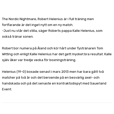
Facebook
X
Pinterest
WhatsApp
The Nordic Nightmare, Robert Helenius är i full träning men
fortfarande är det inget nytt om en ny match.
-Just nu står det stilla, säger Roberts pappa Kalle Helenius, som
också tränar sonen.
Robert bor numera på Åland och kör hårt under fystränaren Tom
Witting och enligt Kalle Helenius har det gett mycket bra resultat. Kalle
själv åker var tredje vecka för boxningsträning.
Helenius (19-0) boxade senast i mars 2013 men har bara gått två
matcher på två år och det beroende på en besvärlig axel- och
handskada och på det senaste en kontraktsdispyt med Sauerland
Event.