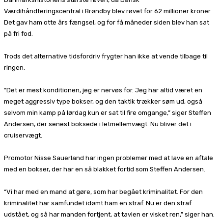
Værdihåndteringscentral i Brøndby blev røvet for 62 millioner kroner.
Det gav ham otte års fængsel, og for få måneder siden blev han sat
på fri fod.
Trods det alternative tidsfordriv frygter han ikke at vende tilbage til
ringen.
“Det er mest konditionen, jeg er nervøs for. Jeg har altid været en
meget aggressiv type bokser, og den taktik trækker søm ud, også
selvom min kamp på lørdag kun er sat til fire omgange,” siger Steffen
Andersen, der senest boksede i letmellemvægt. Nu bliver det i
cruiservægt.
Promotor Nisse Sauerland har ingen problemer med at lave en aftale
med en bokser, der har en så blakket fortid som Steffen Andersen.
“Vi har med en mand at gøre, som har begået kriminalitet. For den
kriminalitet har samfundet idømt ham en straf. Nu er den straf
udstået, og så har manden fortjent, at tavlen er visket ren,” siger han.