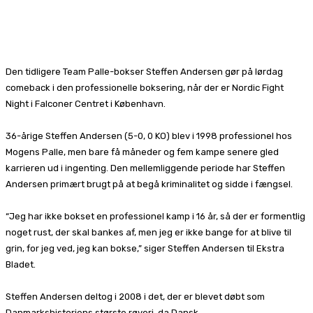
Facebook
X
Pinterest
WhatsApp
Den tidligere Team Palle-bokser Steffen Andersen gør på lørdag
comeback i den professionelle boksering, når der er Nordic Fight
Night i Falconer Centret i København.
36-årige Steffen Andersen (5-0, 0 KO) blev i 1998 professionel hos
Mogens Palle, men bare få måneder og fem kampe senere gled
karrieren ud i ingenting. Den mellemliggende periode har Steffen
Andersen primært brugt på at begå kriminalitet og sidde i fængsel.
“Jeg har ikke bokset en professionel kamp i 16 år, så der er formentlig
noget rust, der skal bankes af, men jeg er ikke bange for at blive til
grin, for jeg ved, jeg kan bokse,” siger Steffen Andersen til Ekstra
Bladet.
Steffen Andersen deltog i 2008 i det, der er blevet døbt som
Danmarkshistoriens største røveri, da Dansk