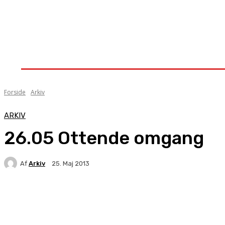
Forside
Nyheder
Stævner
Om Knock-Out
Forside
Arkiv
ARKIV
26.05 Ottende omgang
Af
Arkiv
25. Maj 2013
Facebook
X
Pinterest
WhatsApp