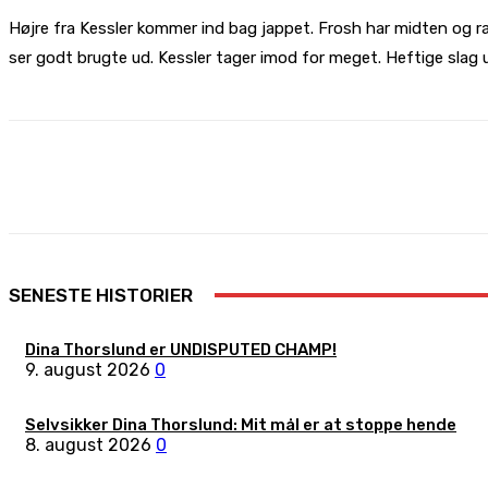
Højre fra Kessler kommer ind bag jappet. Frosh har midten og ra
ser godt brugte ud. Kessler tager imod for meget. Heftige slag 
Share
Facebook
X
Pinterest
SENESTE HISTORIER
Dina Thorslund er UNDISPUTED CHAMP!
9. august 2026
0
Selvsikker Dina Thorslund: Mit mål er at stoppe hende
8. august 2026
0